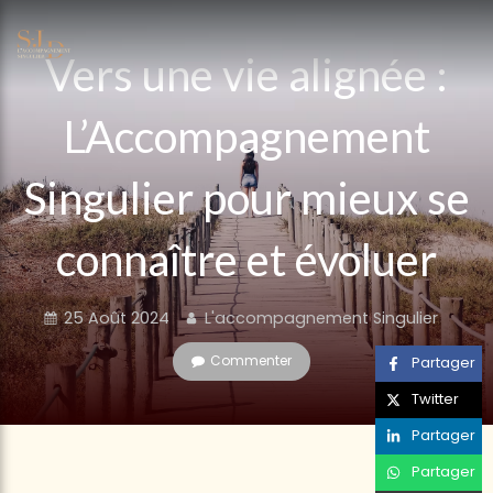
Vers une vie alignée :
L’Accompagnement
Singulier pour mieux se
connaître et évoluer
25 Août 2024
L'accompagnement Singulier
Commenter
Partager
Twitter
Partager
Partager