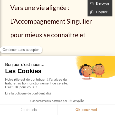
Envoyer
Vers une vie alignée :
Copier
L’Accompagnement Singulier
pour mieux se connaître et
évoluer
Dans notre société, où les rythmes de vie
effrénés et les multiples exigences extérieures
peuvent parfois nous éloigner de nous-
mêmes, il n’est pas rare de se sentir perdu.e,
confronté.e à des blocages qui nous
empêchent de progresser vers une vie plus
épanouie.
Qu’il s’agisse de doutes, de peurs ou
d’obstacles invisibles, ces freins peuvent se